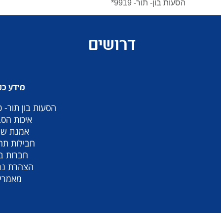
הסעות בון- תור- 9919*
דרושים
מידע כל
הסעות בון תור- 
איכות הס
אמנת שי
חבילות תח
חברות ב
הצהרת נג
מאמרי